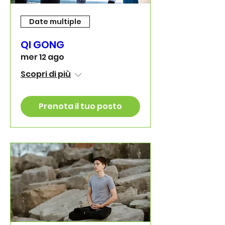
Date multiple
QI GONG
mer 12 ago
Scopri di più
Prenota il tuo posto