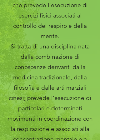
che prevede l'esecuzione di
esercizi fisici associati al
controllo del respiro e della
mente.
Si tratta di una disciplina nata
dalla combinazione di
conoscenze derivanti dalla
medicina tradizionale, dalla
filosofia e dalle arti marziali
cinesi; prevede l'esecuzione di
particolari e determinati
movimenti in coordinazione con
la respirazione e associati alla
concentrazione mentale e a