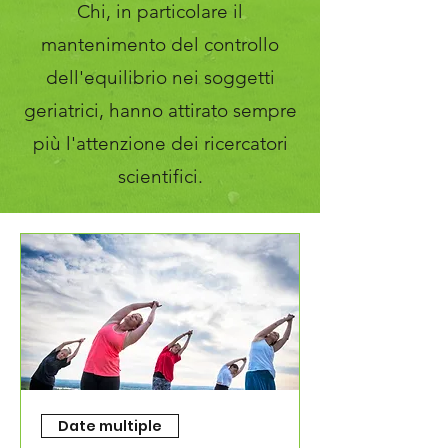
Chi, in particolare il
mantenimento del controllo
dell'equilibrio nei soggetti
geriatrici, hanno attirato sempre
più l'attenzione dei ricercatori
scientifici.
Date multiple