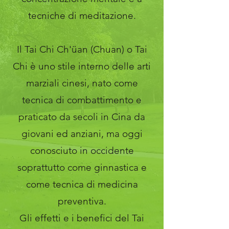
tecniche di meditazione.
Il Tai Chi Ch'üan (Chuan) o Tai
Chi è uno stile interno delle arti
marziali cinesi, nato come
tecnica di combattimento e
praticato da secoli in Cina da
giovani ed anziani, ma oggi
conosciuto in occidente
soprattutto come ginnastica e
come tecnica di medicina
preventiva.
Gli effetti e i benefici del Tai