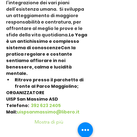
l’integrazione dei vari piani 
dell’esistenza umana. 
 Si sviluppa 
un atteggiamento di maggiore 
responsabilità e centratura, per 
affrontare al meglio le prove e le 
sfide della vita quotidiana.
Lo Yoga 
è un antichissimo e complesso 
sistema di conoscenze
Con la 
pratica regolare e costante 
sentiamo affiorare in noi 
benessere, calma e lucidità 
mentale.
Ritrovo presso il parchetto di 
fronte al Parco Maggiolino;
ORGANIZZATORE
UISP San Massimo ASD
Telefono: 
 392 623 2405
Mail:
uispsanmassimo@libero.it
Mostra di più