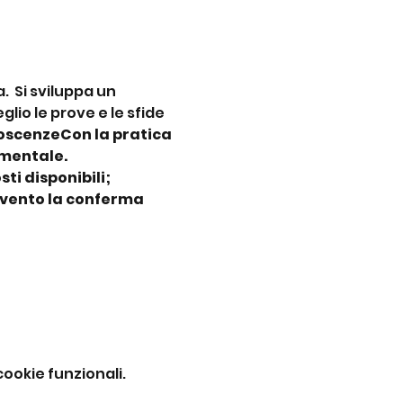
. 
 Si sviluppa un 
io le prove e le sfide 
noscenze
Con la pratica 
 mentale.
ti disponibili;
evento la conferma 
ookie funzionali.