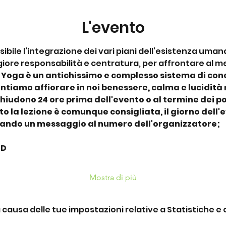
L'evento
bile l’integrazione dei vari piani dell’esistenza umana
re responsabilità e centratura, per affrontare al megl
 Yoga è un antichissimo e complesso sistema di co
ntiamo affiorare in noi benessere, calma e lucidità
chiudono 24 ore prima dell'evento o al termine dei pos
o la lezione è comunque consigliata, il giorno dell'
iando un messaggio al numero dell'organizzatore;
SD
Mostra di più
ausa delle tue impostazioni relative a Statistiche e c