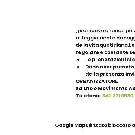
, promuove e rende possi
atteggiamento di maggio
della vita quotidiana.
Lo
regolare e costante se
Le prenotazioni si 
Dopo aver prenotat
della presenza inv
ORGANIZZATORE
Salute e Movimento A
Telefono: 
 340 371 0580
Google Maps è stato bloccato a c