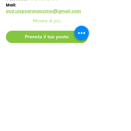
Mail:
asd.uispsanmassimo@gmail.com
Mostra di più
Prenota il tuo posto
Condividi questo
evento
©2016 Parchi e Movimento è un Progetto UISP