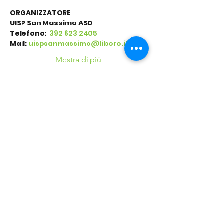
ORGANIZZATORE
UISP San Massimo ASD
Telefono: 
 392 623 2405
Mail:
uispsanmassimo@libero.it
Mostra di più
Condividi questo
evento
©2016 Parchi e Movimento è un Progetto UISP
Verona APS realizzato in collaborazione con
Verona