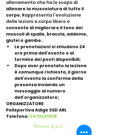
allenamento che ha lo scopo di 
allenare la muscolatura di tutto il 
corpo. 
Rappresenta l'evoluzione 
delle lezioni a corpo libero e 
consente di migliorare il tono dei 
muscoli di spalle, braccia, addome, 
glutei e gambe.
Le prenotazioni si chiudono 24 
ore prima dell'evento o al 
termine dei posti disponibili;
Dopo aver prenotato la lezione 
è comunque richiesta, il giorno 
dell'evento la conferma della 
presenza inviando un 
messaggio al numero 
dell'organizzatore;
ORGANIZZATORE
Polisportiva Adige SSD ARL
Telefono: 
3470031908
Mostra di più