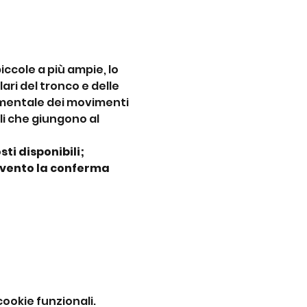
ccole a più ampie, lo 
ri del tronco e delle 
 mentale dei movimenti 
i che giungono al 
ti disponibili;
evento la conferma 
ookie funzionali.