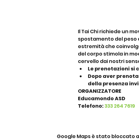
Il Tai Chi richiede un m
spostamento del peso del
estremità che coinvolgo
del corpo stimola in mo
cervello dai nostri senso
Le prenotazioni si 
Dopo aver prenotat
della presenza inv
ORGANIZZATORE
Educamondo ASD
Telefono: 
333 264 7619
Google Maps è stato bloccato a c