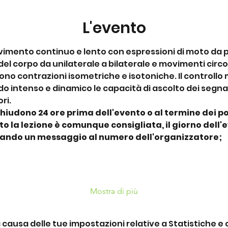
L'evento
ovimento continuo e lento con espressioni di moto da pi
 corpo da unilaterale a bilaterale e movimenti circola
no contrazioni isometriche e isotoniche. Il controllo
do intenso e dinamico le capacità di ascolto dei segnal
ri.
chiudono 24 ore prima dell'evento o al termine dei pos
o la lezione è comunque consigliata, il giorno dell'
iando un messaggio al numero dell'organizzatore;
Mostra di più
ausa delle tue impostazioni relative a Statistiche e c