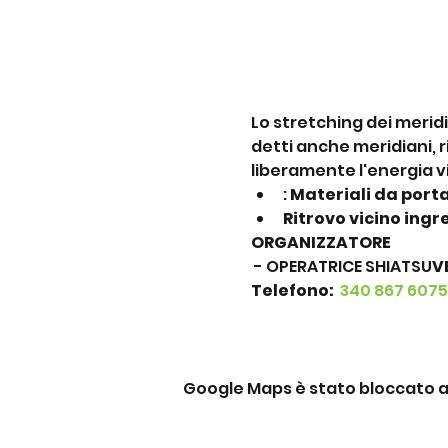
Lo stretching dei meridi
detti anche meridiani, 
liberamente l'energia vi
: 
Materiali da port
Ritrovo vicino ingr
ORGANIZZATORE
 - OPERATRICE SHIATSU
V
Telefono: 
340 867 6075
Google Maps è stato bloccato a c