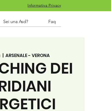
Informativa Privacy
Sei una Asd?
Faq
u
  |  
ARSENALE - VERONA
CHING DEI
RIDIANI
RGETICI