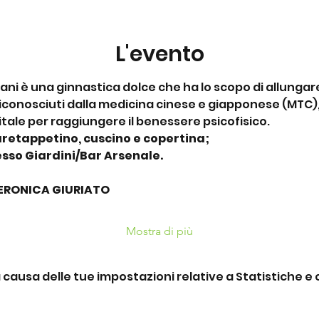
L'evento
ani è una ginnastica dolce che ha lo scopo di allungare 
riconosciuti dalla medicina cinese e giapponese (MTC), 
tale per raggiungere il benessere psicofisico.
are
tappetino, cuscino e copertina;
esso Giardini/Bar Arsenale.
ERONICA GIURIATO
Mostra di più
ausa delle tue impostazioni relative a Statistiche e c