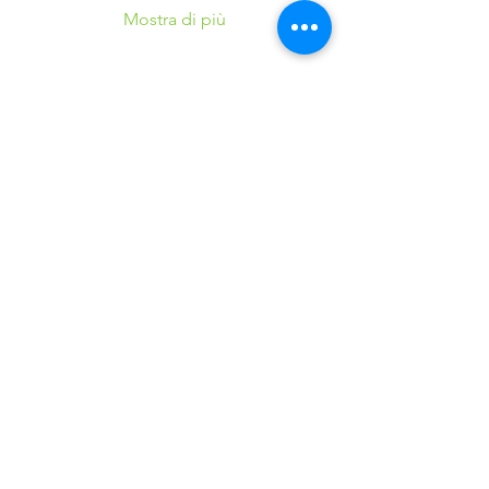
Mostra di più
Condividi questo
evento
©2016 Parchi e Movimento è un Progetto UISP
Verona APS realizzato in collaborazione con
Verona
Sport Lab SSD ARL
37124 Verona (VR) - Via Villa, 25 - Tel.
+39.045.8348700
E-mail:
veronasportlabssd@gmail.com