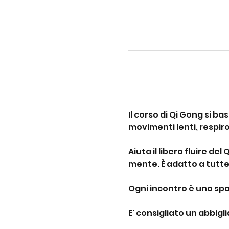
Il corso di Qi Gong si b
movimenti lenti, respir
Aiuta il libero fluire del
mente. È adatto a tutte
Ogni incontro è uno spaz
E' consigliato un abbig