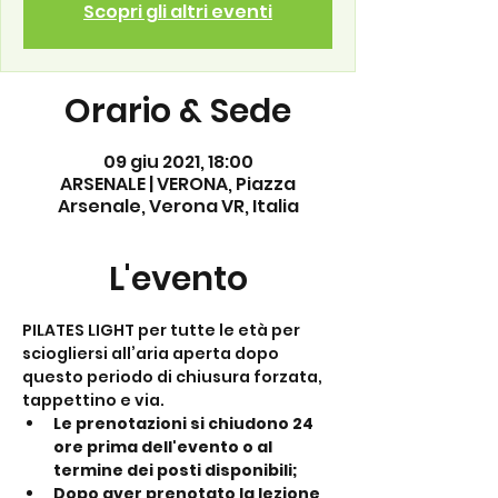
Scopri gli altri eventi
Orario & Sede
09 giu 2021, 18:00
ARSENALE | VERONA, Piazza
Arsenale, Verona VR, Italia
L'evento
PILATES LIGHT per tutte le età per 
sciogliersi all’aria aperta dopo 
questo periodo di chiusura forzata, 
tappettino e via.
Le prenotazioni si chiudono 24 
ore prima dell'evento o al 
termine dei posti disponibili;
Dopo aver prenotato la lezione 