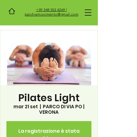
+39 348 553 4269 |
parchiemovimento@gmail.com
Pilates Light
mar 21 set
  |  
PARCO DI VIA PO |
VERONA
La registrazione è stata