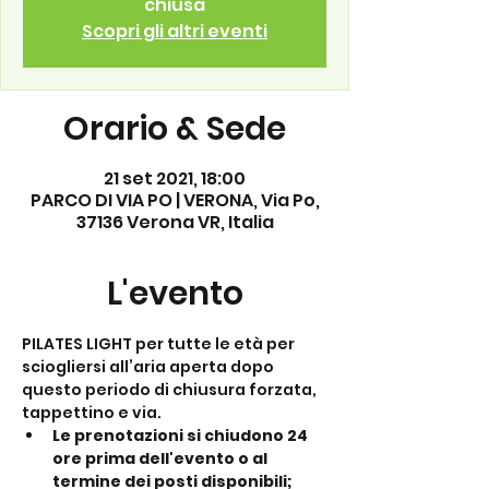
chiusa
Scopri gli altri eventi
Orario & Sede
21 set 2021, 18:00
PARCO DI VIA PO | VERONA, Via Po,
37136 Verona VR, Italia
L'evento
PILATES LIGHT per tutte le età per 
sciogliersi all’aria aperta dopo 
questo periodo di chiusura forzata, 
tappettino e via.
Le prenotazioni si chiudono 24 
ore prima dell'evento o al 
termine dei posti disponibili;