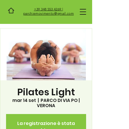
+39 348 553 4269 |
parchiemovimento@gmail.com
Pilates Light
mar 14 set
  |  
PARCO DI VIA PO |
VERONA
La registrazione è stata