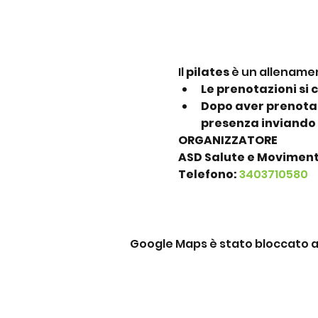
Il 
pilates
 è un allenamen
Le prenotazioni si 
Dopo aver prenotato
presenza inviando
ORGANIZZATORE
ASD Salute e Movimen
Telefono: 
3403710580
Google Maps è stato bloccato a c