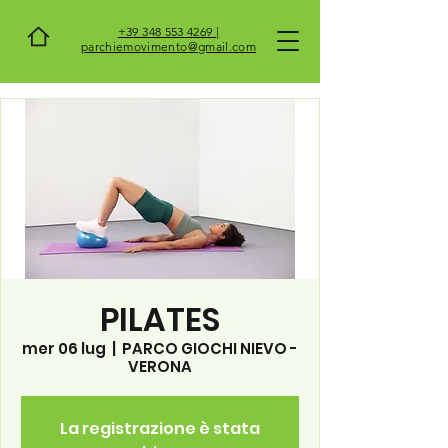
+39 348 553 4269 |
parchiemovimento@gmail.com
PILATES
mer 06 lug
  |  
PARCO GIOCHI NIEVO -
VERONA
La registrazione è stata