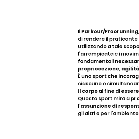
Il 
Parkour/Freerunning
di rendere il praticante
utilizzando a tale scopo
l’arrampicata e i movime
fondamentali necessari 
propriocezione
, 
agilit
È uno sport che incoragg
ciascuno e simultaneam
il corpo
 al fine di essere
Questo sport mira a 
pr
l’
assunzione di respons
gli altri e per l’ambient