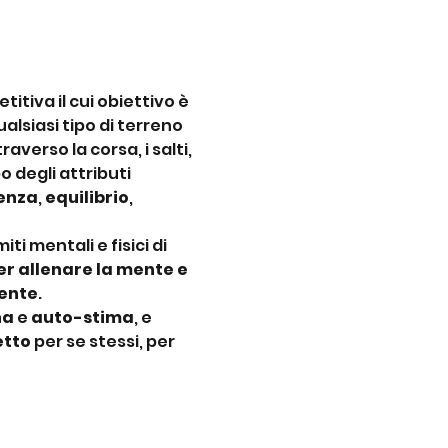
itiva il cui obiettivo è 
lsiasi tipo di terreno 
verso la corsa, i salti, 
 degli attributi 
tenza
, 
equilibrio
, 
imiti mentali e fisici di 
r allenare la mente e 
iente
.
na
 e 
auto-stima
, e 
etto
 per se stessi, per 