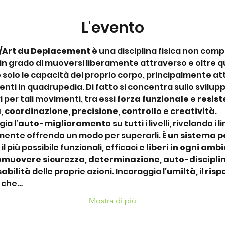
L'evento
/Art du Deplacement
 è una disciplina fisica non compet
 in grado di muoversi liberamente attraverso e oltre qua
 solo le capacità del proprio corpo, principalmente attra
nti in quadrupedia. Di fatto si concentra sullo sviluppo
per tali movimenti, tra essi 
forza funzionale
 e 
resis
à
,
 coordinazione
, 
precisione
, 
controllo
 e 
creatività
.
ia l’
auto-miglioramento
 su tutti i livelli, rivelando i l
ente offrendo un modo per superarli. È 
un sistema pe
 il più possibile funzionali, efficaci e 
liberi in ogni amb
omuovere sicurezza
, 
determinazione
, 
auto-discipli
abilità
 delle proprie azioni. Incoraggia l’
umiltà
, il 
risp
e che…
Mostra di più