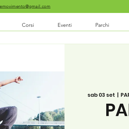
chiemovimento@gmail.com
Corsi
Eventi
Parchi
sab 03 set
  |  
PA
PA