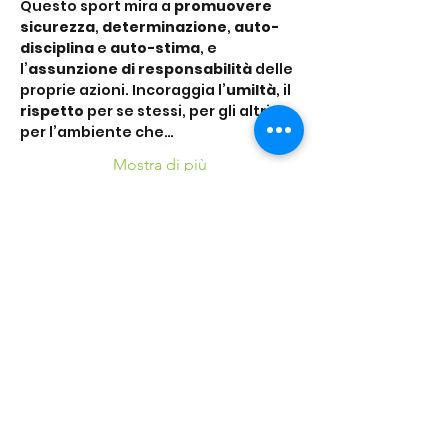
Questo sport mira a 
promuovere 
sicurezza
, 
determinazione
, 
auto-
disciplina
 e 
auto-stima
, e 
l’
assunzione di responsabilità
 delle 
proprie azioni. Incoraggia l’
umiltà
, il 
rispetto
 per se stessi, per gli altri e 
per l’ambiente che…
Mostra di più
Condividi questo
evento