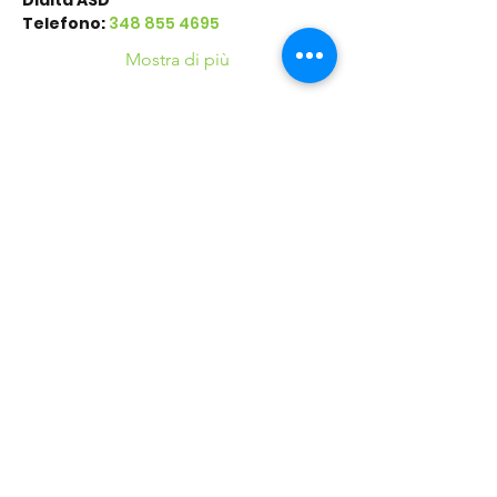
Diaita ASD
Telefono: 
348 855 4695
Mostra di più
Condividi questo
evento
©2016 Parchi e Movimento è un Progetto UISP
Verona APS realizzato in collaborazione con
Verona
Sport Lab SSD ARL
37124 Verona (VR) - Via Villa, 25 - Tel.
+39.045.8348700