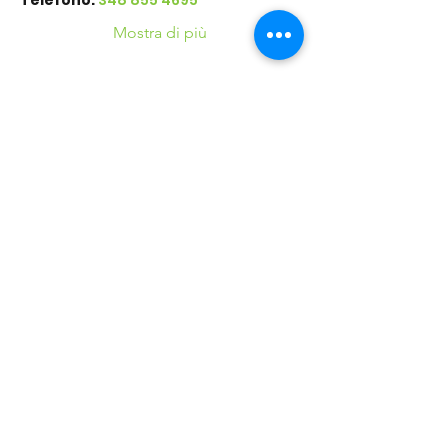
Telefono: 
348 855 4695
Mostra di più
Condividi questo
evento
©2016 Parchi e Movimento è un Progetto UISP
Verona APS realizzato in collaborazione con
Verona
Sport Lab SSD ARL
37124 Verona (VR) - Via Villa, 25 - Tel.
+39.045.8348700
E-mail:
veronasportlabssd@gmail.com