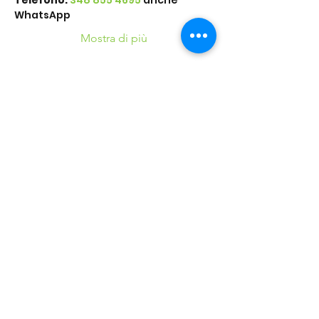
Telefono: 
348 855 4695
 anche 
WhatsApp
Mostra di più
Condividi questo
evento
©2016 Parchi e Movimento è un Progetto UISP
Verona APS realizzato in collaborazione con
Verona
Sport Lab SSD ARL
37124 Verona (VR) - Via Villa, 25 - Tel.
+39.045.8348700