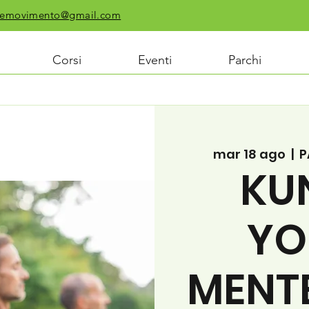
chiemovimento@gmail.com
Corsi
Eventi
Parchi
mar 18 ago
  |  
P
KU
YO
MENT