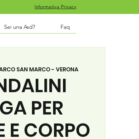
Informativa Privacy
Sei una Asd?
Faq
ARCO SAN MARCO - VERONA
NDALINI
GA PER
E E CORPO