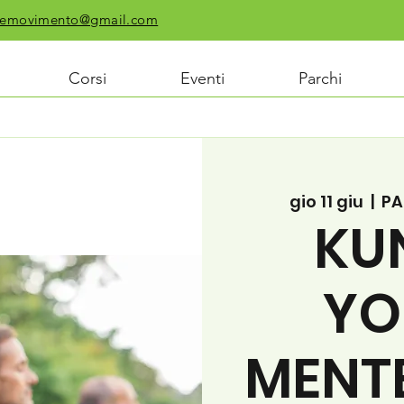
chiemovimento@gmail.com
Corsi
Eventi
Parchi
gio 11 giu
  |  
PA
KU
YO
MENT