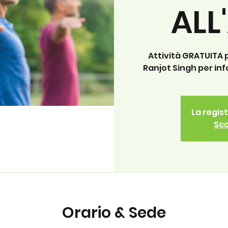
ALL
Attività GRATUITA
Ranjot Singh per in
La regis
Sco
Orario & Sede