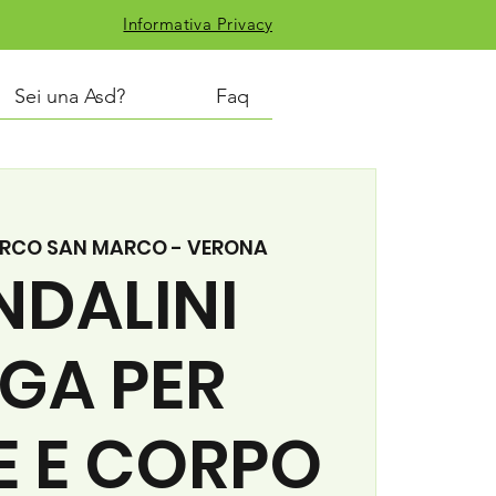
Informativa Privacy
Sei una Asd?
Faq
RCO SAN MARCO - VERONA
NDALINI
GA PER
E E CORPO