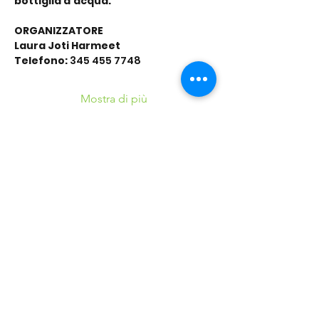
bottiglia d’acqua.
ORGANIZZATORE
Laura Joti Harmeet
Telefono:
 345 455 7748
Mostra di più
Condividi questo
evento
©2016 Parchi e Movimento è un Progetto UISP