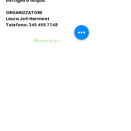
bottiglia d’acqua.
ORGANIZZATORE
Laura Joti Harmeet 
Telefono:
 345 455 7748
Mostra di più
Condividi questo
evento
©2016 Parchi e Movimento è un Progetto UISP