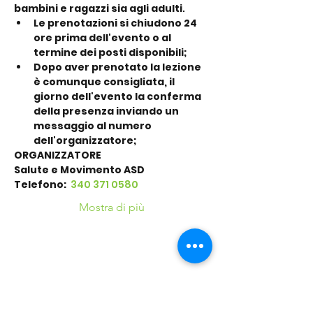
bambini e ragazzi sia agli adulti
.
Le prenotazioni si chiudono 24 
ore prima dell'evento o al 
termine dei posti disponibili;
Dopo aver prenotato la lezione 
è comunque consigliata, il 
giorno dell'evento la conferma 
della presenza inviando un 
messaggio al numero 
dell'organizzatore;
ORGANIZZATORE
Salute e Movimento ASD
Telefono: 
 340 371 0580
Mostra di più
Condividi questo