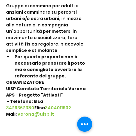
Gruppo di cammino per adulti e 
anziani camminare su percorsi 
urbani e/o extra urbani, in mezzo 
alla natura e in compagnia 
un’opportunità per mettersi in 
movimento e socializzare, fare 
attività fisica regolare, piacevole 
semplice e stimolante.
Per questa proposta non è 
necessario prenotare il posto 
ma è consigliato avvertire la 
referente del gruppo.
ORGANIZZATORE
UISP Comitato Territoriale Verona 
APS - Progetto "Attivati"
 - 
Telefono: Elsa 
3426362380
Elisa
3404011932
Mail: 
verona@uisp.it