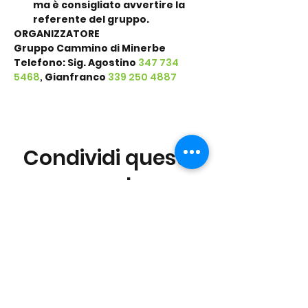
ma è consigliato avvertire la 
referente del gruppo.
ORGANIZZATORE
Gruppo Cammino di Minerbe
Telefono: Sig. Agostino 
347 734 
5468
, 
Gianfranco
339 250 4887
Condividi questo
evento
©2016 Parchi e Movimento è un Progetto UISP
Verona APS realizzato in collaborazione con
Verona