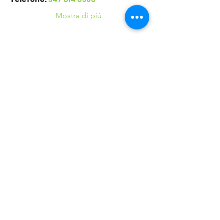
Mostra di più
Condividi questo
evento
©2016 Parchi e Movimento è un Progetto UISP
Verona APS realizzato in collaborazione con
Verona
Sport Lab SSD ARL
37124 Verona (VR) - Via Villa, 25 - Tel.
+39.045.8348700
E-mail:
veronasportlabssd@gmail.com