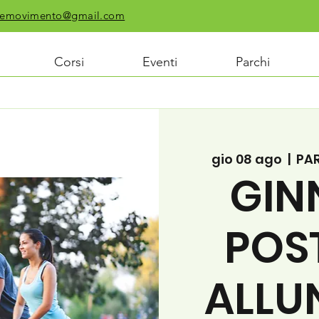
chiemovimento@gmail.com
Corsi
Eventi
Parchi
gio 08 ago
  |  
PAR
GIN
POS
ALLU