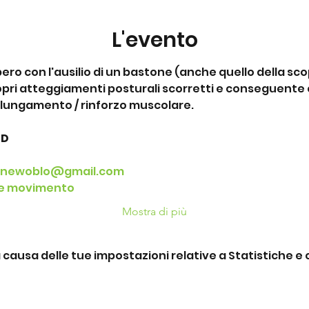
L'evento
libero con l'ausilio di un bastone (anche quello della s
ri atteggiamenti posturali scorretti e conseguente c
llungamento / rinforzo muscolare.
SD
onewoblo@gmail.com
 e movimento
Mostra di più
ausa delle tue impostazioni relative a Statistiche e c