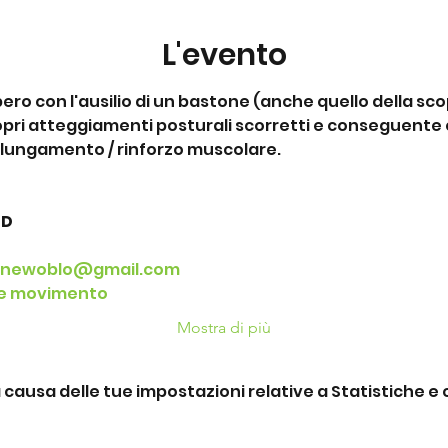
L'evento
libero con l'ausilio di un bastone (anche quello della s
ri atteggiamenti posturali scorretti e conseguente c
llungamento / rinforzo muscolare.
SD
onewoblo@gmail.com
 e movimento
Mostra di più
ausa delle tue impostazioni relative a Statistiche e c