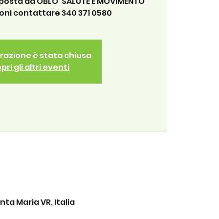
oposta da OBLO' SALUTE E MOVIMENTO
oni contattare 340 371 0580
trazione è stata chiusa
pri gli altri eventi
ta Maria VR, Italia