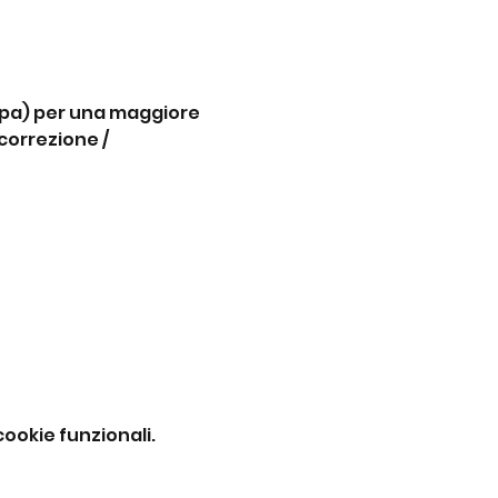
copa) per una maggiore 
orrezione / 
ookie funzionali.