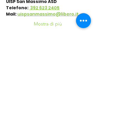
UISP San Massimo ASD
Telefono: 
 392 623 2405
Mail:
uispsanmassimo@libero.it
Mostra di più
Condividi questo
evento
©2016 Parchi e Movimento è un Progetto UISP
Verona APS realizzato in collaborazione con
Verona
Sport Lab SSD ARL