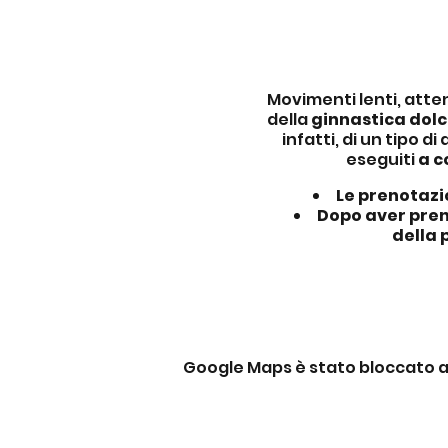
Movimenti lenti, atten
della
ginnastica dol
infatti, di un tipo d
eseguiti
a c
Le prenotazio
Dopo aver pren
della 
Google Maps è stato bloccato a c