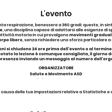
L'evento
ta respirazione, benessere a 360 gradi: queste, in sint
ce
, una disciplina capace di adattarsi alle esigenze di sp
i attività motoria in cui prevalgono
movimenti graduali
orpo libero
, senza richiedere uno sforzo particolare a c
ni si chiudono 24 ore prima dell'evento o al termine d
otato la lezione è comunque consigliata, il giorno 
presenza inviando un messaggio al numero dell'org
ORGANIZZATORE
Salute e Movimento ASD
Telefono:
340 371 0580
Mail:
salutemovimentonewoblo@gmail.com
ausa delle tue impostazioni relative a Statistiche e c
Facebook:
Oblò Salute e movimento