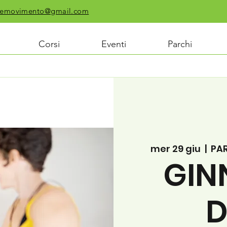
chiemovimento@gmail.com
Corsi
Eventi
Parchi
mer 29 giu
  |  
PAR
GIN
D