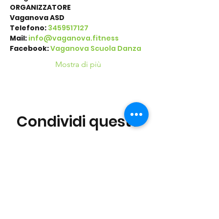
ORGANIZZATORE
Vaganova ASD
Telefono: 
3459517127
Mail:
info@vaganova.fitness 
Facebook:
Vaganova Scuola Danza
Mostra di più
Condividi questo
evento
©2016 Parchi e Movimento è un Progetto UISP