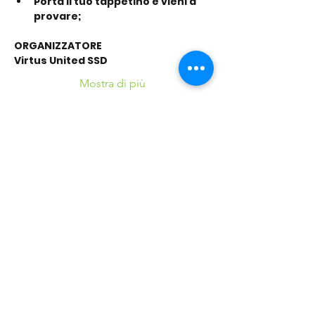
Porta il tuo tappetino e vieni a 
provare;
ORGANIZZATORE
Virtus United SSD
Mostra di più
Condividi questo
evento
©2016 Parchi e Movimento è un Progetto UISP
Verona APS realizzato in collaborazione con
Verona