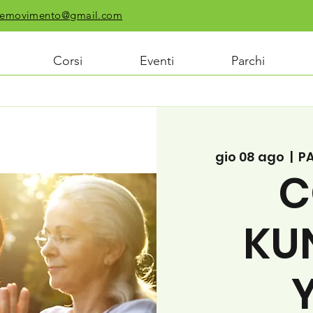
chiemovimento@gmail.com
Corsi
Eventi
Parchi
gio 08 ago
  |  
P
C
KU