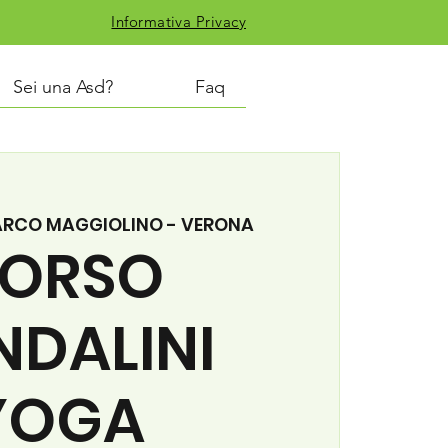
Informativa Privacy
Sei una Asd?
Faq
ARCO MAGGIOLINO - VERONA
ORSO
NDALINI
YOGA