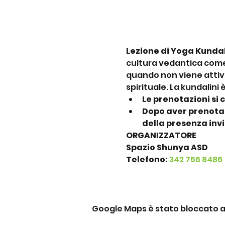
Lezione di Yoga Kundali
cultura vedantica come 
quando non viene attiva
spirituale. La kundalini
Le prenotazioni si 
Dopo aver prenotat
della presenza inv
ORGANIZZATORE
Spazio Shunya ASD
Telefono: 
342 756 8486
Google Maps è stato bloccato a c