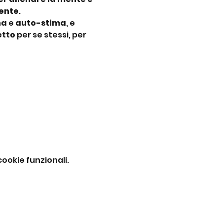
iente
.
na
 e 
auto-stima
, e 
etto
 per se stessi, per 
ookie funzionali.