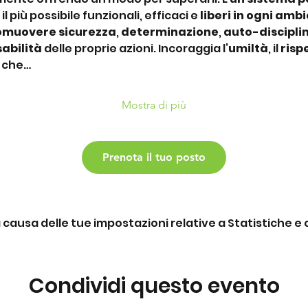
 il più possibile funzionali, efficaci e 
liberi in ogni amb
omuovere sicurezza
, 
determinazione
, 
auto-discipli
abilità
 delle proprie azioni. Incoraggia l’
umiltà
, il 
risp
e che…
Mostra di più
Prenota il tuo posto
ausa delle tue impostazioni relative a Statistiche e c
Condividi questo evento