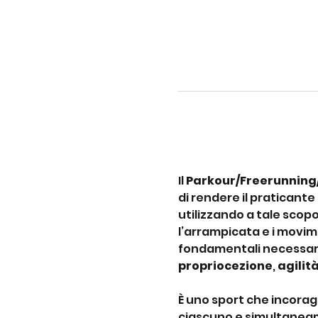
Il 
Parkour/Freerunning
di rendere il praticante
utilizzando a tale scopo
l’arrampicata e i movime
fondamentali necessari 
propriocezione
, 
agilit
È uno sport che incoragg
ciascuno e simultaneam