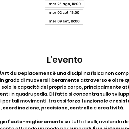
mer 26 ago, 16:00
mer 02 set, 16:00
mer 09 set, 16:00
L'evento
/Art du Deplacement
 è una disciplina fisica non compet
 in grado di muoversi liberamente attraverso e oltre qua
 solo le capacità del proprio corpo, principalmente attra
nti in quadrupedia. Di fatto si concentra sullo sviluppo
per tali movimenti, tra essi 
forza funzionale
 e 
resis
à
,
 coordinazione
, 
precisione
, 
controllo
 e 
creatività
.
ia l’
auto-miglioramento
 su tutti i livelli, rivelando i l
ente offrendo un modo per superarli. È 
un sistema pe