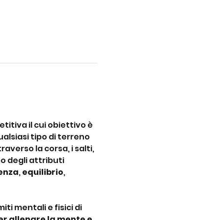
itiva il cui obiettivo è 
lsiasi tipo di terreno 
verso la corsa, i salti, 
 degli attributi 
tenza
, 
equilibrio
, 
imiti mentali e fisici di 
r allenare la mente e 