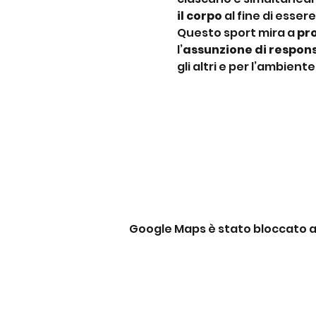
il corpo
 al fine di essere
Questo sport mira a 
pr
l’
assunzione di respons
gli altri e per l’ambient
Google Maps è stato bloccato a c