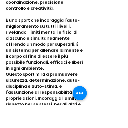
coordinazione
, 
precisione
, 
controllo
 e 
creatività
.
È uno sport che incoraggia l’
auto-
miglioramento
 su tutti i livelli, 
rivelando i limiti mentali e fisici di 
ciascuno e simultaneamente 
offrendo un modo per superarli. È 
un sistema per allenare la mente e 
il corpo
 al fine di essere il più 
possibile funzionali, efficaci e 
liberi 
in ogni ambiente
.
Questo sport mira a 
promuovere 
sicurezza
, 
determinazione
, 
auto-
disciplina
 e 
auto-stima
, e 
l’
assunzione di responsabilità
 delle 
proprie azioni. Incoraggia l’
umiltà
, il 
rispetto
 per se stessi, per gli altri e 
per l’ambiente che…
Mostra di più