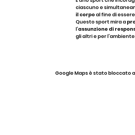
È uno sport che incoragg
ciascuno e simultaneam
il corpo
 al fine di essere
Questo sport mira a 
pr
l’
assunzione di respons
gli altri e per l’ambient
Google Maps è stato bloccato a c