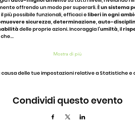
ia l’
auto-miglioramento
 su tutti i livelli, rivelando i l
ente offrendo un modo per superarli. È 
un sistema pe
 il più possibile funzionali, efficaci e 
liberi in ogni amb
omuovere sicurezza
, 
determinazione
, 
auto-discipli
abilità
 delle proprie azioni. Incoraggia l’
umiltà
, il 
risp
e che…
Mostra di più
ausa delle tue impostazioni relative a Statistiche e c
Condividi questo evento