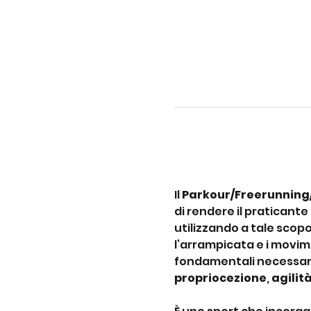
Il 
Parkour/Freerunning
di rendere il praticante
utilizzando a tale scopo
l’arrampicata e i movime
fondamentali necessari 
propriocezione
, 
agilit