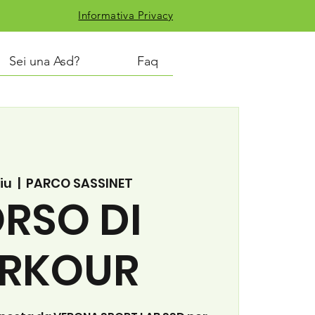
Informativa Privacy
Sei una Asd?
Faq
iu
  |  
PARCO SASSINET
RSO DI
RKOUR