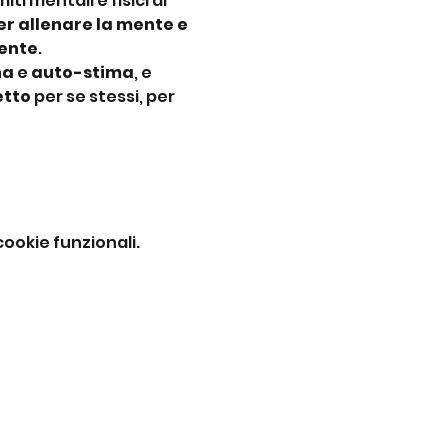
imiti mentali e fisici di 
r allenare la mente e 
iente
.
na
 e 
auto-stima
, e 
etto
 per se stessi, per 
ookie funzionali.