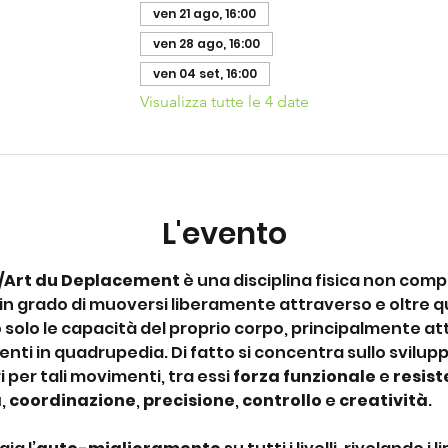
ven 21 ago, 16:00
ven 28 ago, 16:00
ven 04 set, 16:00
Visualizza tutte le 4 date
L'evento
/Art du Deplacement
 è una disciplina fisica non compet
 in grado di muoversi liberamente attraverso e oltre qua
 solo le capacità del proprio corpo, principalmente attra
nti in quadrupedia. Di fatto si concentra sullo sviluppo
per tali movimenti, tra essi 
forza funzionale
 e 
resis
à
,
 coordinazione
, 
precisione
, 
controllo
 e 
creatività
.