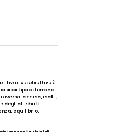
itiva il cui obiettivo è 
lsiasi tipo di terreno 
verso la corsa, i salti, 
 degli attributi 
tenza
, 
equilibrio
, 