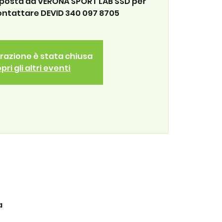
oposta da VERONA SPORT LAB SSD per
ontattare DEVID 340 097 8705
trazione è stata chiusa
pri gli altri eventi
a