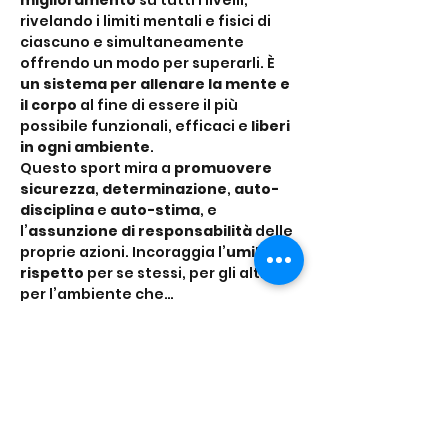
miglioramento
 su tutti i livelli, 
rivelando i limiti mentali e fisici di 
ciascuno e simultaneamente 
offrendo un modo per superarli. È 
un sistema per allenare la mente e 
il corpo
 al fine di essere il più 
possibile funzionali, efficaci e 
liberi 
in ogni ambiente
.
Questo sport mira a 
promuovere 
sicurezza
, 
determinazione
, 
auto-
disciplina
 e 
auto-stima
, e 
l’
assunzione di responsabilità
 delle 
proprie azioni. Incoraggia l’
umiltà
, il 
rispetto
 per se stessi, per gli altri e 
per l’ambiente che…
Mostra di più