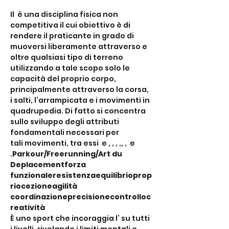
Il 
 è una disciplina fisica non 
competitiva il cui obiettivo è di 
rendere il praticante in grado di 
muoversi liberamente attraverso e 
oltre qualsiasi tipo di terreno 
utilizzando a tale scopo solo le 
capacità del proprio corpo, 
principalmente attraverso la corsa, 
i salti, l’arrampicata e i movimenti in 
quadrupedia. Di fatto si concentra 
sullo sviluppo degli attributi 
fondamentali necessari per 
tali movimenti, tra essi 
 e 
, 
, 
, 
,
, 
, 
 e 
.
Parkour/Freerunning/Art du 
Deplacement
forza 
funzionale
resistenza
equilibrio
prop
riocezione
agilità
coordinazione
precisione
controllo
c
reatività
È uno sport che incoraggia l’
 su tutti 