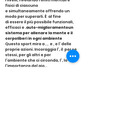
i livelli, rivelando i limiti mentali e 
fisici di ciascuno 
e simultaneamente offrendo un 
modo per superarli. È 
 al fine 
di essere il più possibile funzionali, 
efficaci e 
.
auto-miglioramento
un 
sistema per allenare la mente e il 
corpo
liberi in ogni ambiente
Questo sport mira a 
, 
, 
 e 
, e l’
 delle 
proprie azioni. Incoraggia l’
, il 
 per se 
stessi, per gli altri e per 
l’ambiente che ci circonda, l’
, lo 
 e 
l’importanza del gio…
Mostra di più
Condividi questo
evento