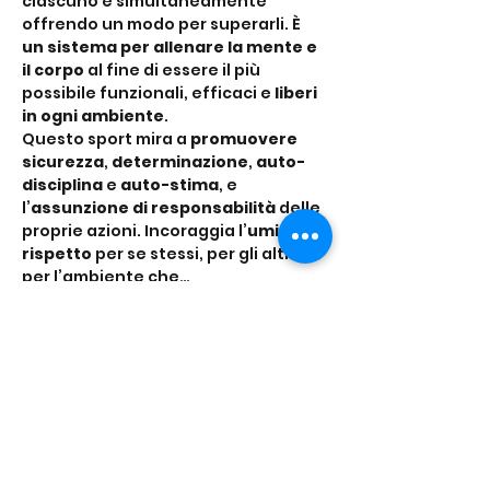
ciascuno e simultaneamente 
offrendo un modo per superarli. È 
un sistema per allenare la mente e 
il corpo
 al fine di essere il più 
possibile funzionali, efficaci e 
liberi 
in ogni ambiente
.
Questo sport mira a 
promuovere 
sicurezza
, 
determinazione
, 
auto-
disciplina
 e 
auto-stima
, e 
l’
assunzione di responsabilità
 delle 
proprie azioni. Incoraggia l’
umiltà
, il 
rispetto
 per se stessi, per gli altri e 
per l’ambiente che…
Mostra di più
Condividi questo
evento