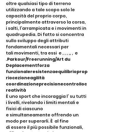
oltre qualsiasi tipo di terreno 
utilizzando a tale scopo solo le 
capacità del proprio corpo, 
principalmente attraverso la corsa, 
i salti, l’arrampicata e i movimenti in 
quadrupedia. Di fatto si concentra 
sullo sviluppo degli attributi 
fondamentali necessari per 
tali movimenti, tra essi 
 e 
, 
, 
, 
,
, 
, 
 e 
.
Parkour/Freerunning/Art du 
Deplacement
forza 
funzionale
resistenza
equilibrio
prop
riocezione
agilità
coordinazione
precisione
controllo
c
reatività
È uno sport che incoraggia l’
 su tutti 
i livelli, rivelando i limiti mentali e 
fisici di ciascuno 
e simultaneamente offrendo un 
modo per superarli. È 
 al fine 
di essere il più possibile funzionali, 