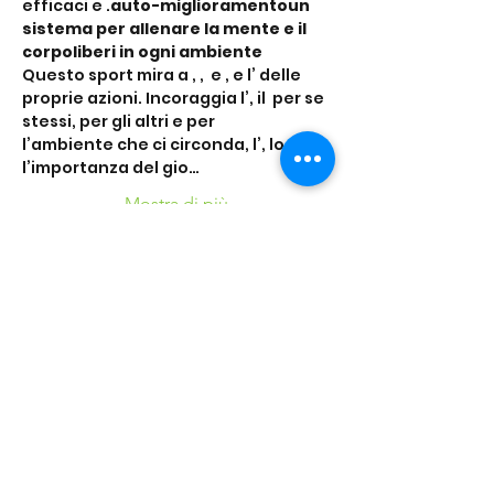
efficaci e 
.
auto-miglioramento
un 
sistema per allenare la mente e il 
corpo
liberi in ogni ambiente
Questo sport mira a 
, 
, 
 e 
, e l’
 delle 
proprie azioni. Incoraggia l’
, il 
 per se 
stessi, per gli altri e per 
l’ambiente che ci circonda, l’
, lo 
 e 
l’importanza del gio…
Mostra di più
Condividi questo
evento