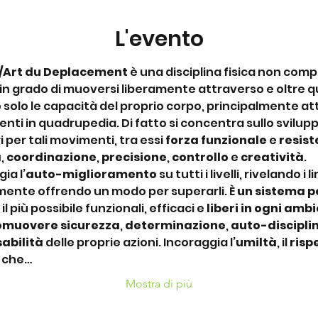
L'evento
/Art du Deplacement
 è una disciplina fisica non compet
 in grado di muoversi liberamente attraverso e oltre qua
 solo le capacità del proprio corpo, principalmente attra
nti in quadrupedia. Di fatto si concentra sullo sviluppo
per tali movimenti, tra essi 
forza funzionale
 e 
resis
à
,
 coordinazione
, 
precisione
, 
controllo
 e 
creatività
.
ia l’
auto-miglioramento
 su tutti i livelli, rivelando i l
ente offrendo un modo per superarli. È 
un sistema pe
 il più possibile funzionali, efficaci e 
liberi in ogni amb
omuovere sicurezza
, 
determinazione
, 
auto-discipli
abilità
 delle proprie azioni. Incoraggia l’
umiltà
, il 
risp
e che…
Mostra di più