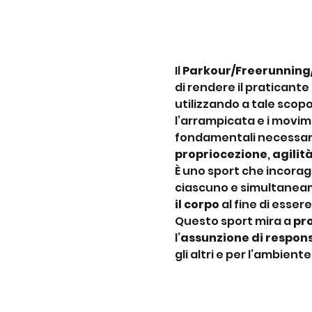
Il 
Parkour/Freerunning
di rendere il praticante
utilizzando a tale scopo
l’arrampicata e i movime
fondamentali necessari 
propriocezione
, 
agilit
È uno sport che incoragg
ciascuno e simultaneam
il corpo
 al fine di essere
Questo sport mira a 
pr
l’
assunzione di respons
gli altri e per l’ambient