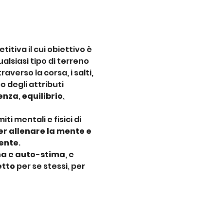
itiva il cui obiettivo è 
lsiasi tipo di terreno 
verso la corsa, i salti, 
 degli attributi 
tenza
, 
equilibrio
, 
imiti mentali e fisici di 
r allenare la mente e 
iente
.
na
 e 
auto-stima
, e 
etto
 per se stessi, per 