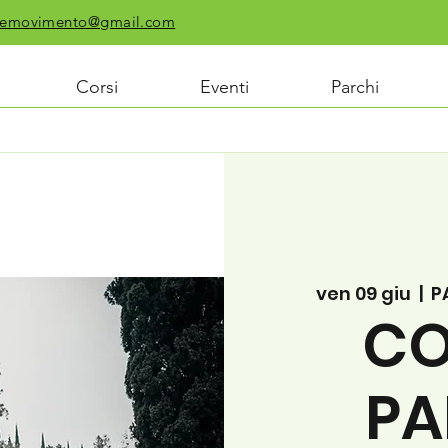
chiemovimento@gmail.com
Corsi
Eventi
Parchi
ven 09 giu
  |  
P
CO
PA