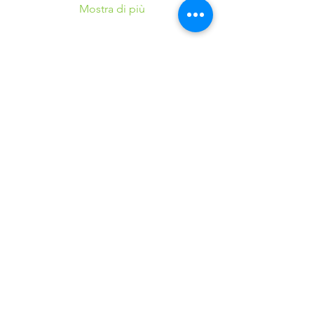
Mostra di più
Condividi questo
evento
©2016 Parchi e Movimento è un Progetto UISP
Verona APS realizzato in collaborazione con
Verona
Sport Lab SSD ARL
37124 Verona (VR) - Via Villa, 25 - Tel.
+39.045.8348700
E-mail:
veronasportlabssd@gmail.com