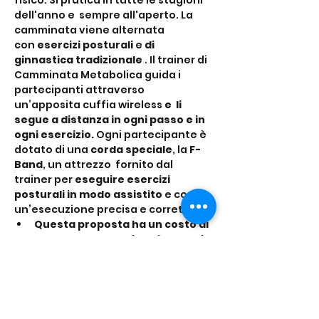
fisico. Si pratica in tutte le stagioni 
dell'anno e  sempre all'aperto. La 
camminata viene alternata 
con 
esercizi posturali 
e 
di 
ginnastica tradizionale 
. Il trainer di 
Camminata Metabolica guida i 
partecipanti attraverso 
un’apposita cuffia wireless 
e  li 
segue a distanza in ogni passo e in 
ogni esercizio. 
Ogni partecipante è 
dotato di una 
corda speciale
, la
 F-
Band
, un attrezzo  fornito dal 
trainer per 
eseguire esercizi 
posturali in modo assistito 
e con 
un’esecuzione precisa e corretta.
Questa proposta ha un costo di 
€ 10,00 comprensivo di noleggio 
della F Band…
Mostra di più