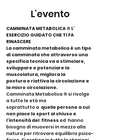
L'evento
CAMMINATA METABOLICA ® L' 
ESERCIZIO GUIDATO CHE TI FA 
RINASCERE
La camminata metabolica è un tipo 
di camminata che attraverso una 
specifica tecnica va a stimolare, 
sviluppare e potenziare la 
muscolatura, migliora la 
postura e riattiva la circolazione e 
la micro circolazione.
Camminata Metabolica 
®
 si rivolge 
a tutte le età ma 
soprattutto a  
quelle persone a cui 
non piace lo sport al chiuso e 
l'intensità del  fitness
 ed  hanno 
bisogno di muoversi in mezzo alla 
natura per ritrovare equilibrio psico-