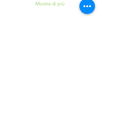
Mostra di più
Condividi questo
evento
©2016 Parchi e Movimento è un Progetto UISP
Verona APS realizzato in collaborazione con
Verona
Sport Lab SSD ARL
37124 Verona (VR) - Via Villa, 25 - Tel.
+39.045.8348700
E-mail:
veronasportlabssd@gmail.com