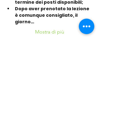
termine dei posti disponibili;
Dopo aver prenotato la lezione 
è comunque consigliato, il 
giorno…
Mostra di più
Condividi questo
evento
©2016 Parchi e Movimento è un Progetto UISP
Verona APS realizzato in collaborazione con
Verona