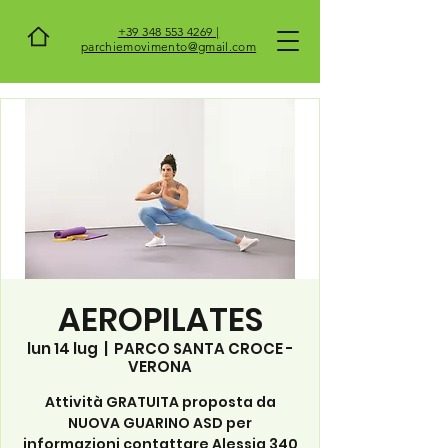
+39 348 553 4269 |
parchiemovimento@gmail.com
AEROPILATES
lun 14 lug
  |  
PARCO SANTA CROCE -
VERONA
Attività GRATUITA proposta da
NUOVA GUARINO ASD per
informazioni contattare Alessia 340