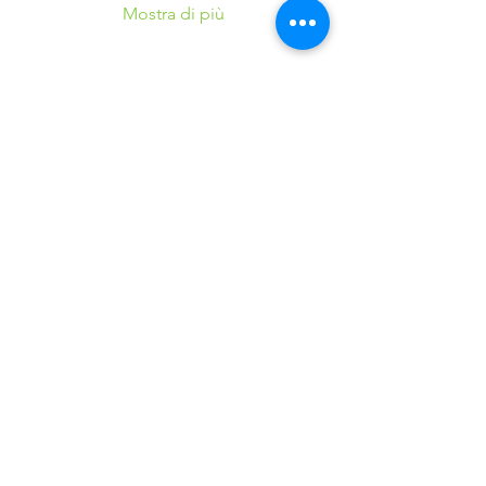
Mostra di più
Condividi questo
evento
©2016 Parchi e Movimento è un Progetto UISP
Verona APS realizzato in collaborazione con
Verona
Sport Lab SSD ARL
37124 Verona (VR) - Via Villa, 25 - Tel.
+39.045.8348700
E-mail:
veronasportlabssd@gmail.com