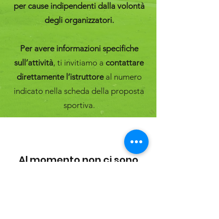
per cause indipendenti dalla volontà
degli organizzatori.
Per avere informazioni specifiche
sull’attività
, ti invitiamo a
contattare
direttamente l’istruttore
al numero
indicato nella scheda della proposta
sportiva.
Al momento non ci sono
eventi